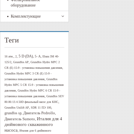
оборудование
Комплектующие
Теги
5 D (DA)
,
,
,
,
5- A
16 атм.
2
Ebara 3M 40-
,
,
125/2
Grundfos AP
Grundfos Hydro MPC 2
,
CR (E) 15-9 - установка повышения давления
Grundfos Hydro MPC 3 CR (E) 15-9 -
,
установка повышения давления
Grundfos
Hydro MPC 5 CR 15-9 - установка повышения
,
давления
Grundfos Hydro MPC 6 CR 15-9 -
,
установка повышения давления
Grundfos SEV
,
80.80.13.4.50D фекальный насос для КНС
,
,
Grundfos Unilift AP
SDR 11 ПЭ 100
Двигатель Pedrollo
,
,
grundfos sp
Италия для 4
Двигатель Sumoto
,
дюймового скважинного
насоса
,
Италия для 6 дюймового