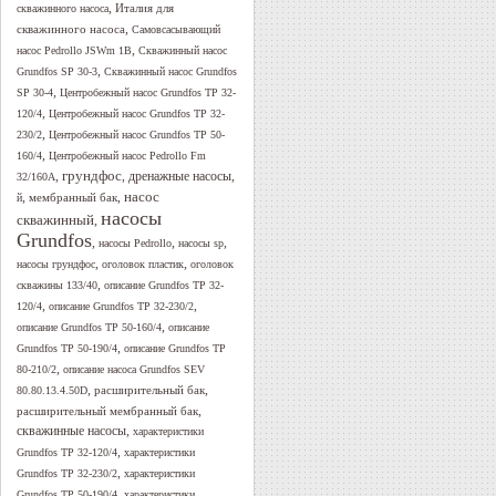
,
Италия для
скважинного насоса
,
скважинного насоса
Самовсасывающий
,
насос Pedrollo JSWm 1B
Скважинный насос
,
Grundfos SP 30-3
Скважинный насос Grundfos
,
SP 30-4
Центробежный насос Grundfos TP 32-
,
120/4
Центробежный насос Grundfos TP 32-
,
230/2
Центробежный насос Grundfos TP 50-
,
160/4
Центробежный насос Pedrollo Fm
грундфос
,
,
дренажные насосы
,
32/160A
,
,
насос
мембранный бак
й
насосы
скважинный
,
Grundfos
,
,
,
насосы Pedrollo
насосы sp
,
,
насосы грундфос
оголовок пластик
оголовок
,
скважины 133/40
описание Grundfos TP 32-
,
,
120/4
описание Grundfos TP 32-230/2
,
описание Grundfos TP 50-160/4
описание
,
Grundfos TP 50-190/4
описание Grundfos TP
,
80-210/2
описание насоса Grundfos SEV
,
,
расширительный бак
80.80.13.4.50D
,
расширительный мембранный бак
скважинные насосы
,
характеристики
,
Grundfos TP 32-120/4
характеристики
,
Grundfos TP 32-230/2
характеристики
,
Grundfos TP 50-190/4
характеристики