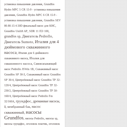
,
установка повышения давления
Grundfos
Hydro MPC 5 CR 15-9 - установка повышения
,
давления
Grundfos Hydro MPC 6 CR 15-9 -
,
установка повышения давления
Grundfos SEV
,
80.80.13.4.50D фекальный насос для КНС
,
,
Grundfos Unilift AP
SDR 11 ПЭ 100
Двигатель Pedrollo
,
,
grundfos sp
Италия для 4
Двигатель Sumoto
,
дюймового скважинного
насоса
,
Италия для 6 дюймового
,
Италия для
скважинного насоса
,
скважинного насоса
Самовсасывающий
,
насос Pedrollo JSWm 1B
Скважинный насос
,
Grundfos SP 30-3
Скважинный насос Grundfos
,
SP 30-4
Центробежный насос Grundfos TP 32-
,
120/4
Центробежный насос Grundfos TP 32-
,
230/2
Центробежный насос Grundfos TP 50-
,
160/4
Центробежный насос Pedrollo Fm
грундфос
,
,
дренажные насосы
,
32/160A
,
,
насос
мембранный бак
й
насосы
скважинный
,
Grundfos
,
,
,
насосы Pedrollo
насосы sp
,
,
насосы грундфос
оголовок пластик
оголовок