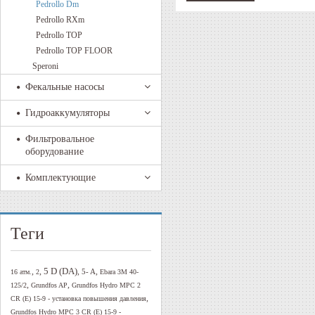
Pedrollo Dm
Pedrollo RXm
Pedrollo TOP
Pedrollo TOP FLOOR
Speroni
Фекальные насосы
Гидроаккумуляторы
Фильтровальное
оборудование
Комплектующие
Теги
5 D (DA)
,
,
,
,
5- A
16 атм.
2
Ebara 3M 40-
,
,
125/2
Grundfos AP
Grundfos Hydro MPC 2
,
CR (E) 15-9 - установка повышения давления
Grundfos Hydro MPC 3 CR (E) 15-9 -