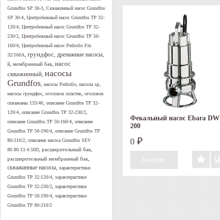
,
Grundfos SP 30-3
Скважинный насос Grundfos
,
SP 30-4
Центробежный насос Grundfos TP 32-
,
120/4
Центробежный насос Grundfos TP 32-
,
230/2
Центробежный насос Grundfos TP 50-
,
160/4
Центробежный насос Pedrollo Fm
грундфос
,
,
дренажные насосы
,
32/160A
,
,
насос
мембранный бак
й
насосы
скважинный
,
Grundfos
,
,
,
насосы Pedrollo
насосы sp
,
,
насосы грундфос
оголовок пластик
оголовок
,
скважины 133/40
описание Grundfos TP 32-
,
,
120/4
описание Grundfos TP 32-230/2
Фекальный насос Ebara DW
,
описание Grundfos TP 50-160/4
описание
200
,
Grundfos TP 50-190/4
описание Grundfos TP
,
0
80-210/2
описание насоса Grundfos SEV
₽
,
,
расширительный бак
80.80.13.4.50D
,
расширительный мембранный бак
скважинные насосы
,
характеристики
,
Grundfos TP 32-120/4
характеристики
,
Grundfos TP 32-230/2
характеристики
,
Grundfos TP 50-190/4
характеристики
Grundfos TP 80-210/2