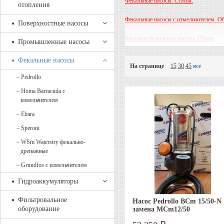
Фекальные насосы. Статья.
отопления
Фекальные насосы с измельчителем. Об
Поверхностные насосы
Бытовые фекальные насосы. Обзор
Промышленные насосы
Фекальные насосы Grundfos. Обзор
Фекальные насосы
На странице
15
30
45
все
Фекальные насосы Pedrollo. Обзор
–
Pedrollo
–
Homa Barracuda с
Фекальные насосы Homa Barracuda. Об
измельчителем
–
Ebara
–
Speroni
–
WSm Waterstry фекально-
дренажные
–
Grundfos с измельчителем
Гидроаккумуляторы
Фильтровальное
Насос Pedrollo BCm 15/50-N
оборудование
замена MCm12/50