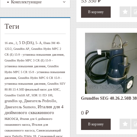
53 350
₽
Комплектующие
Теги
5 D (DA)
,
,
,
,
5- A
16 атм.
2
Ebara 3M 40-
,
,
125/2
Grundfos AP
Grundfos Hydro MPC 2
,
CR (E) 15-9 - установка повышения давления
Grundfos Hydro MPC 3 CR (E) 15-9 -
,
установка повышения давления
Grundfos
Hydro MPC 5 CR 15-9 - установка повышения
,
давления
Grundfos Hydro MPC 6 CR 15-9 -
,
установка повышения давления
Grundfos SEV
,
80.80.13.4.50D фекальный насос для КНС
,
,
Grundfos Unilift AP
SDR 11 ПЭ 100
Grundfos SEG 40.26.2.50B 3
Двигатель Pedrollo
,
,
grundfos sp
Италия для 4
Двигатель Sumoto
,
0
дюймового скважинного
₽
насоса
,
Италия для 6 дюймового
,
Италия для
скважинного насоса
,
скважинного насоса
Самовсасывающий
,
насос Pedrollo JSWm 1B
Скважинный насос