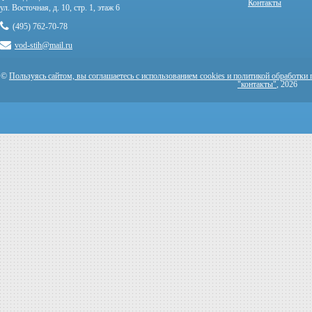
Контакты
ул. Восточная, д. 10, стр. 1, этаж 6
(495) 762-70-78
vod-stih@mail.ru
©
Пользуясь сайтом, вы соглашаетесь с использованием cookies и политикой обработки
"контакты"
, 2026