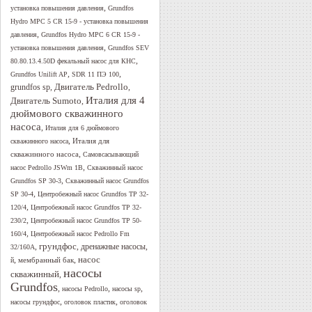
,
установка повышения давления
Grundfos
Hydro MPC 5 CR 15-9 - установка повышения
,
давления
Grundfos Hydro MPC 6 CR 15-9 -
,
установка повышения давления
Grundfos SEV
,
80.80.13.4.50D фекальный насос для КНС
,
,
Grundfos Unilift AP
SDR 11 ПЭ 100
Двигатель Pedrollo
,
,
grundfos sp
Италия для 4
Двигатель Sumoto
,
дюймового скважинного
насоса
,
Италия для 6 дюймового
,
Италия для
скважинного насоса
,
скважинного насоса
Самовсасывающий
,
насос Pedrollo JSWm 1B
Скважинный насос
,
Grundfos SP 30-3
Скважинный насос Grundfos
,
SP 30-4
Центробежный насос Grundfos TP 32-
,
120/4
Центробежный насос Grundfos TP 32-
,
230/2
Центробежный насос Grundfos TP 50-
,
160/4
Центробежный насос Pedrollo Fm
грундфос
,
,
дренажные насосы
,
32/160A
,
,
насос
мембранный бак
й
насосы
скважинный
,
Grundfos
,
,
,
насосы Pedrollo
насосы sp
,
,
насосы грундфос
оголовок пластик
оголовок