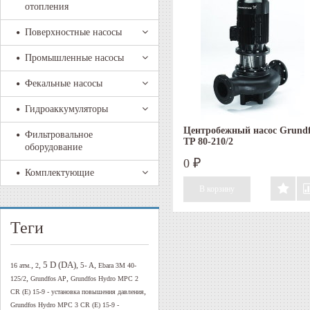
отопления
Поверхностные насосы
Промышленные насосы
Фекальные насосы
Гидроаккумуляторы
Центробежный насос Grundf
Фильтровальное
TP 80-210/2
оборудование
0
₽
Комплектующие
Теги
5 D (DA)
,
,
,
,
5- A
16 атм.
2
Ebara 3M 40-
,
,
125/2
Grundfos AP
Grundfos Hydro MPC 2
,
CR (E) 15-9 - установка повышения давления
Grundfos Hydro MPC 3 CR (E) 15-9 -