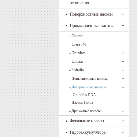
отопления
Поверхностные насосы
Промышленные насосы
–
Calpeda
–
Ebara 3M
–
Grundfos
–
Lowara
–
Pedrollo
–
Повысительные насосы
–
Дозировочные насосы
Grundfos DDA
–
Насосы Homa
–
Дренажные насосы
Фекальные насосы
Гидроаккумуляторы