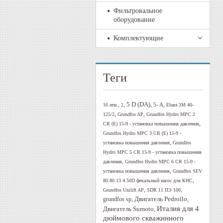
Фильтровальное
оборудование
Комплектующие
Теги
5 D (DA)
,
,
,
,
5- A
16 атм.
2
Ebara 3M 40-
,
,
125/2
Grundfos AP
Grundfos Hydro MPC 2
,
CR (E) 15-9 - установка повышения давления
Grundfos Hydro MPC 3 CR (E) 15-9 -
,
установка повышения давления
Grundfos
Hydro MPC 5 CR 15-9 - установка повышения
,
давления
Grundfos Hydro MPC 6 CR 15-9 -
,
установка повышения давления
Grundfos SEV
,
80.80.13.4.50D фекальный насос для КНС
,
,
Grundfos Unilift AP
SDR 11 ПЭ 100
Двигатель Pedrollo
,
,
grundfos sp
Италия для 4
Двигатель Sumoto
,
дюймового скважинного