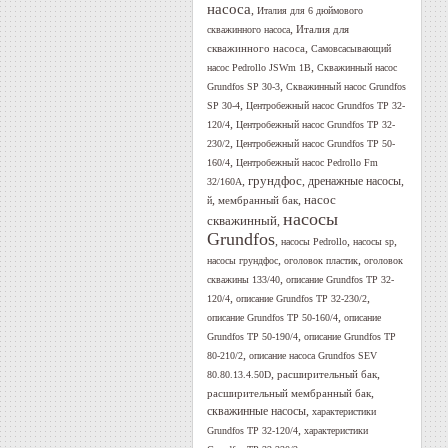
насоса
,
Италия для 6 дюймового
,
Италия для
скважинного насоса
,
скважинного насоса
Самовсасывающий
,
насос Pedrollo JSWm 1B
Скважинный насос
,
Grundfos SP 30-3
Скважинный насос Grundfos
,
SP 30-4
Центробежный насос Grundfos TP 32-
,
120/4
Центробежный насос Grundfos TP 32-
,
230/2
Центробежный насос Grundfos TP 50-
,
160/4
Центробежный насос Pedrollo Fm
грундфос
,
,
дренажные насосы
,
32/160A
,
,
насос
мембранный бак
й
насосы
скважинный
,
Grundfos
,
,
,
насосы Pedrollo
насосы sp
,
,
насосы грундфос
оголовок пластик
оголовок
,
скважины 133/40
описание Grundfos TP 32-
,
,
120/4
описание Grundfos TP 32-230/2
,
описание Grundfos TP 50-160/4
описание
,
Grundfos TP 50-190/4
описание Grundfos TP
,
80-210/2
описание насоса Grundfos SEV
,
,
расширительный бак
80.80.13.4.50D
,
расширительный мембранный бак
скважинные насосы
,
характеристики
,
Grundfos TP 32-120/4
характеристики