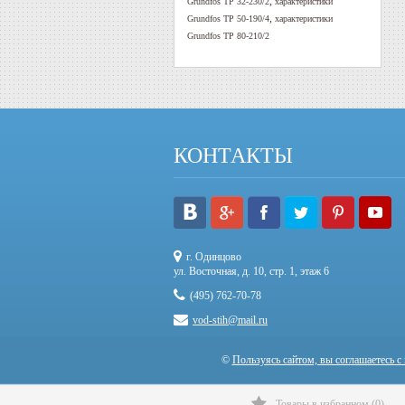
,
Grundfos TP 32-230/2
характеристики
,
Grundfos TP 50-190/4
характеристики
Grundfos TP 80-210/2
КОНТАКТЫ
г. Одинцово
ул. Восточная, д. 10, стр. 1, этаж 6
(495) 762-70-78
vod-stih@mail.ru
©
Пользуясь сайтом, вы соглашаетесь с
Товары в избранном
(
0
)