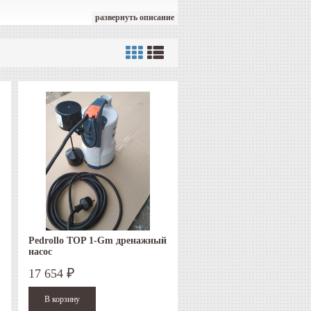
развернуть описание
полагающуюся у основания насоса, именно размер
оде, которые насос сможет перекачать.
без примесей, с максимальным размером
вают воду почти полностью).
и не могут работать в автоматическом режиме.
без воды. Также запрещается опускать дренажный
прочного технополимера. Ведущий вал дренажного
Pedrollo TOP 1-Gm дренажный
насос
17 654
₽