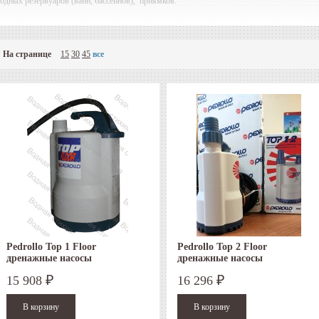
одных резервуаров (ванн, бассейнов),
приямков.
Дренажные насосы
Pedrollo
всасывают воду через специальную решетку, рас
тверстий решетки и определяет максимально возможный размер частиц, находящихся в в
На странице
15
30
45
все
Дренажные насосы
Pedrollo
Top
Floor
применяются для перекачивания чистой воды 
звешенных частиц не более 5 мм и имеют уровень опорожнения всего 2 мм (Т.е. выкачи
Дренажные насосы
Pedrollo
Top
Floor
не имеют поплавкового выключателя 
апрещается продолжительная (более 20 сек) работа дренажного насоса
Pedrollo
Top
Floor
асос
Pedrollo
Top
Floor
на глубину более 3 м от поверхности воды.
Корпус дренажного насоса
Pedrollo
Top
Floor
и рабочее колесо изготовлены из 
асоса
Pedrollo
Top
– нержавеющая сталь
Pedrollo Top 1 Floor
Pedrollo Top 2 Floor
дренажные насосы
дренажные насосы
15 908
16 296
₽
₽