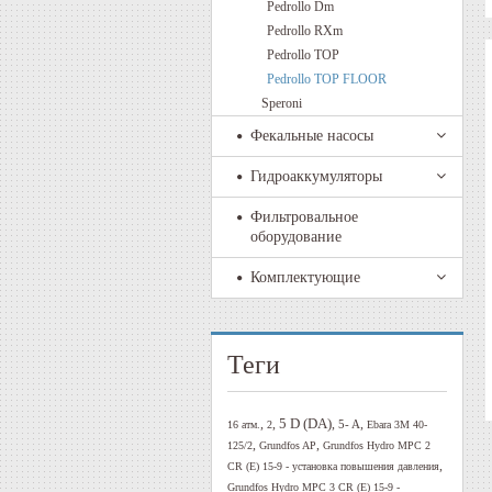
Pedrollo Dm
Pedrollo RXm
Pedrollo TOP
Pedrollo TOP FLOOR
Speroni
Фекальные насосы
Гидроаккумуляторы
Фильтровальное
оборудование
Комплектующие
Теги
5 D (DA)
,
,
,
,
5- A
16 атм.
2
Ebara 3M 40-
,
,
125/2
Grundfos AP
Grundfos Hydro MPC 2
,
CR (E) 15-9 - установка повышения давления
Grundfos Hydro MPC 3 CR (E) 15-9 -