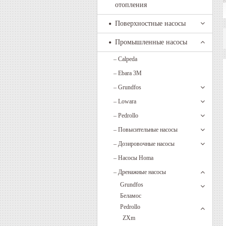
в
отопления
Поверхностные насосы
о
Промышленные насосы
в
–
Calpeda
–
Ebara 3M
З
н
–
Grundfos
–
Lowara
н
–
Pedrollo
–
Повысительные насосы
–
Дозировочные насосы
–
Насосы Homa
–
Дренажные насосы
Grundfos
Беламос
Pedrollo
ZXm