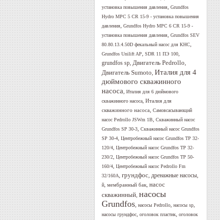
,
установка повышения давления
Grundfos
Hydro MPC 5 CR 15-9 - установка повышения
,
давления
Grundfos Hydro MPC 6 CR 15-9 -
,
установка повышения давления
Grundfos SEV
,
80.80.13.4.50D фекальный насос для КНС
,
,
Grundfos Unilift AP
SDR 11 ПЭ 100
Двигатель Pedrollo
,
,
grundfos sp
Италия для 4
Двигатель Sumoto
,
дюймового скважинного
насоса
,
Италия для 6 дюймового
,
Италия для
скважинного насоса
,
скважинного насоса
Самовсасывающий
,
насос Pedrollo JSWm 1B
Скважинный насос
,
Grundfos SP 30-3
Скважинный насос Grundfos
,
SP 30-4
Центробежный насос Grundfos TP 32-
,
120/4
Центробежный насос Grundfos TP 32-
,
230/2
Центробежный насос Grundfos TP 50-
,
160/4
Центробежный насос Pedrollo Fm
грундфос
,
,
дренажные насосы
,
32/160A
,
,
насос
мембранный бак
й
насосы
скважинный
,
Grundfos
,
,
,
насосы Pedrollo
насосы sp
,
,
насосы грундфос
оголовок пластик
оголовок