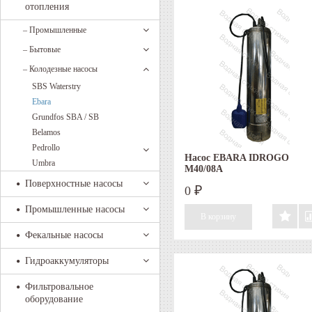
отопления
–
Промышленные
–
Бытовые
–
Колодезные насосы
SBS Waterstry
Ebara
Grundfos SBA / SB
Belamos
Pedrollo
Насос EBARA IDROGO
Umbra
M40/08A
Поверхностные насосы
0
₽
Промышленные насосы
Фекальные насосы
Гидроаккумуляторы
Фильтровальное
оборудование