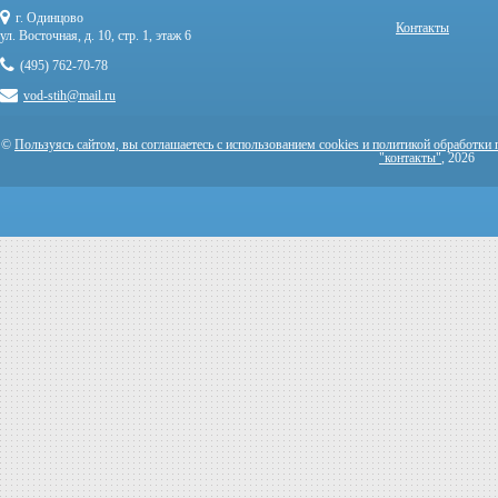
г. Одинцово
Контакты
ул. Восточная, д. 10, стр. 1, этаж 6
(495) 762-70-78
vod-stih@mail.ru
©
Пользуясь сайтом, вы соглашаетесь с использованием cookies и политикой обработки
"контакты"
, 2026