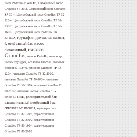
,
насос Pedrollo JSWm 1B
Скважинный насос
,
Grundfos SP 30-3
Скважинный насос Grundfos
,
SP 30-4
Центробежный насос Grundfos TP 32-
,
120/4
Центробежный насос Grundfos TP 32-
,
230/2
Центробежный насос Grundfos TP 50-
,
160/4
Центробежный насос Pedrollo Fm
грундфос
,
,
дренажные насосы
,
32/160A
,
,
насос
мембранный бак
й
насосы
скважинный
,
Grundfos
,
,
,
насосы Pedrollo
насосы sp
,
,
насосы грундфос
оголовок пластик
оголовок
,
скважины 133/40
описание Grundfos TP 32-
,
,
120/4
описание Grundfos TP 32-230/2
,
описание Grundfos TP 50-160/4
описание
,
Grundfos TP 50-190/4
описание Grundfos TP
,
80-210/2
описание насоса Grundfos SEV
,
,
расширительный бак
80.80.13.4.50D
,
расширительный мембранный бак
скважинные насосы
,
характеристики
,
Grundfos TP 32-120/4
характеристики
,
Grundfos TP 32-230/2
характеристики
,
Grundfos TP 50-190/4
характеристики
Grundfos TP 80-210/2