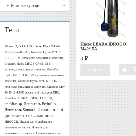
Комплектующие
Теги
Насос EBARA IDROGO
5 D (DA)
,
,
,
,
5- A
16 атм.
2
Ebara 3M 40-
M40/15A
,
,
125/2
Grundfos AP
Grundfos Hydro MPC 2
,
0
CR (E) 15-9 - установка повышения давления
₽
Grundfos Hydro MPC 3 CR (E) 15-9 -
,
установка повышения давления
Grundfos
Hydro MPC 5 CR 15-9 - установка повышения
,
давления
Grundfos Hydro MPC 6 CR 15-9 -
,
установка повышения давления
Grundfos SEV
,
80.80.13.4.50D фекальный насос для КНС
,
,
Grundfos Unilift AP
SDR 11 ПЭ 100
Двигатель Pedrollo
,
,
grundfos sp
Италия для 4
Двигатель Sumoto
,
дюймового скважинного
насоса
,
Италия для 6 дюймового
,
Италия для
скважинного насоса
,
скважинного насоса
Самовсасывающий