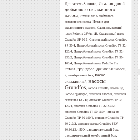
Италия для 4
Двигатель Sumoto
,
дюймового скважинного
насоса
,
Италия для 6 дюймового
,
Италия для
скважинного насоса
,
скважинного насоса
Самовсасывающий
,
насос Pedrollo JSWm 1B
Скважинный насос
,
Grundfos SP 30-3
Скважинный насос Grundfos
,
SP 30-4
Центробежный насос Grundfos TP 32-
,
120/4
Центробежный насос Grundfos TP 32-
,
230/2
Центробежный насос Grundfos TP 50-
,
160/4
Центробежный насос Pedrollo Fm
грундфос
,
,
дренажные насосы
,
32/160A
,
,
насос
мембранный бак
й
насосы
скважинный
,
Grundfos
,
,
,
насосы Pedrollo
насосы sp
,
,
насосы грундфос
оголовок пластик
оголовок
,
скважины 133/40
описание Grundfos TP 32-
,
,
120/4
описание Grundfos TP 32-230/2
,
описание Grundfos TP 50-160/4
описание
,
Grundfos TP 50-190/4
описание Grundfos TP
,
80-210/2
описание насоса Grundfos SEV
,
,
расширительный бак
80.80.13.4.50D
,
расширительный мембранный бак