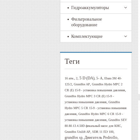
Гидроаккумуляторы
Фильтровальное
оборудование
Комплектующие
Теги
5 D (DA)
,
,
,
,
5- A
16 атм.
2
Ebara 3M 40-
,
,
125/2
Grundfos AP
Grundfos Hydro MPC 2
,
CR (E) 15-9 - установка повышения давления
Grundfos Hydro MPC 3 CR (E) 15-9 -
,
установка повышения давления
Grundfos
Hydro MPC 5 CR 15-9 - установка повышения
,
давления
Grundfos Hydro MPC 6 CR 15-9 -
,
установка повышения давления
Grundfos SEV
,
80.80.13.4.50D фекальный насос для КНС
,
,
Grundfos Unilift AP
SDR 11 ПЭ 100
Двигатель Pedrollo
,
,
grundfos sp