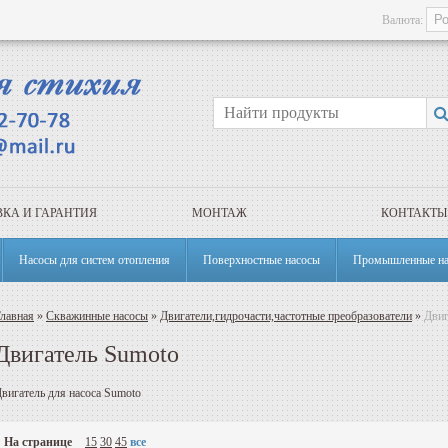
Валюта:
КА И ГАРАНТИЯ
МОНТАЖ
КОНТАКТЫ
Насосы для систем отопления
Поверхностные насосы
Промышленные на
лавная
»
Скважинные насосы
»
Двигатели,гидрочасти,частотные преобразователи
»
Двиг
Двигатель Sumoto
вигатель для насоса Sumoto
На странице
15
30
45
все