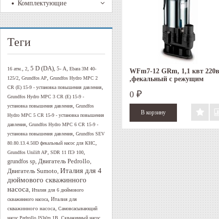
Комплектующие
Теги
5 D (DA)
,
,
,
,
5- A
16 атм.
2
Ebara 3M 40-
WFm7-12 GRm, 1,1 квт 220
,
,
125/2
Grundfos AP
Grundfos Hydro MPC 2
,фекальный с режущим
механизмом
,
CR (E) 15-9 - установка повышения давления
0
₽
Grundfos Hydro MPC 3 CR (E) 15-9 -
,
установка повышения давления
Grundfos
Hydro MPC 5 CR 15-9 - установка повышения
,
давления
Grundfos Hydro MPC 6 CR 15-9 -
,
установка повышения давления
Grundfos SEV
,
80.80.13.4.50D фекальный насос для КНС
,
,
Grundfos Unilift AP
SDR 11 ПЭ 100
Двигатель Pedrollo
,
,
grundfos sp
Италия для 4
Двигатель Sumoto
,
дюймового скважинного
насоса
,
Италия для 6 дюймового
,
Италия для
скважинного насоса
,
скважинного насоса
Самовсасывающий
,
насос Pedrollo JSWm 1B
Скважинный насос