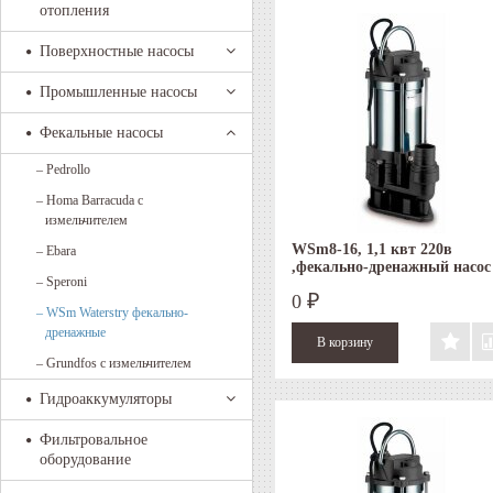
отопления
Поверхностные насосы
Промышленные насосы
Фекальные насосы
–
Pedrollo
–
Homa Barracuda с
измельчителем
WSm8-16, 1,1 квт 220в
–
Ebara
,фекально-дренажный насос
–
Speroni
поплавком
0
₽
–
WSm Waterstry фекально-
дренажные
–
Grundfos с измельчителем
Гидроаккумуляторы
Фильтровальное
оборудование