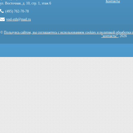
Контакты
ул. Восточная, д. 10, стр. 1, этаж 6
(495) 762-70-78
vod-stih@mail.ru
©
Пользуясь сайтом, вы соглашаетесь с использованием cookies и политикой обработки
"контакты"
, 2026