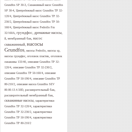
,
Grundfos SP 30-3
Скважинный насос Grundfos
,
SP 30-4
Центробежный насос Grundfos TP 32-
,
120/4
Центробежный насос Grundfos TP 32-
,
230/2
Центробежный насос Grundfos TP 50-
,
160/4
Центробежный насос Pedrollo Fm
грундфос
,
,
дренажные насосы
,
32/160A
,
,
насос
мембранный бак
й
насосы
скважинный
,
Grundfos
,
,
,
насосы Pedrollo
насосы sp
,
,
насосы грундфос
оголовок пластик
оголовок
,
скважины 133/40
описание Grundfos TP 32-
,
,
120/4
описание Grundfos TP 32-230/2
,
описание Grundfos TP 50-160/4
описание
,
Grundfos TP 50-190/4
описание Grundfos TP
,
80-210/2
описание насоса Grundfos SEV
,
,
расширительный бак
80.80.13.4.50D
,
расширительный мембранный бак
скважинные насосы
,
характеристики
,
Grundfos TP 32-120/4
характеристики
,
Grundfos TP 32-230/2
характеристики
,
Grundfos TP 50-190/4
характеристики
Grundfos TP 80-210/2