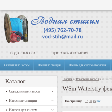
ПОДБОР НАСОСА
ДОСТАВКА И ГАРАНТИЯ
Скважинные насосы
Насосные станции
Насосы для систем отопления
Главная
»
Фекальные насосы
»
WSm Wat
Каталог
WSm Waterstry фе
Скважинные насосы
Насосные станции
На странице
15
30
45
все
Насосы для систем