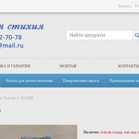
Валюта:
КА И ГАРАНТИЯ
МОНТАЖ
КОНТАКТЫ
Насосы для систем отопления
Поверхностные насосы
Промышленные на
ос Pedrollo F 40/200B
B
Наличие:
есть на складе, или под з