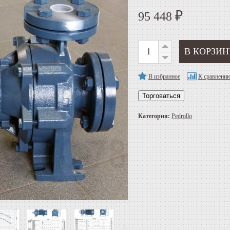
95 448
₽
В избранное
К сравнени
Торговаться
Категория:
Pedrollo