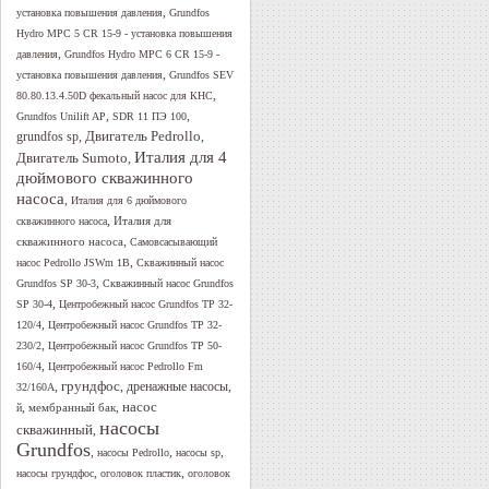
,
установка повышения давления
Grundfos
Hydro MPC 5 CR 15-9 - установка повышения
,
давления
Grundfos Hydro MPC 6 CR 15-9 -
,
установка повышения давления
Grundfos SEV
,
80.80.13.4.50D фекальный насос для КНС
,
,
Grundfos Unilift AP
SDR 11 ПЭ 100
Двигатель Pedrollo
,
,
grundfos sp
Италия для 4
Двигатель Sumoto
,
дюймового скважинного
насоса
,
Италия для 6 дюймового
,
Италия для
скважинного насоса
,
скважинного насоса
Самовсасывающий
,
насос Pedrollo JSWm 1B
Скважинный насос
,
Grundfos SP 30-3
Скважинный насос Grundfos
,
SP 30-4
Центробежный насос Grundfos TP 32-
,
120/4
Центробежный насос Grundfos TP 32-
,
230/2
Центробежный насос Grundfos TP 50-
,
160/4
Центробежный насос Pedrollo Fm
грундфос
,
,
дренажные насосы
,
32/160A
,
,
насос
мембранный бак
й
насосы
скважинный
,
Grundfos
,
,
,
насосы Pedrollo
насосы sp
,
,
насосы грундфос
оголовок пластик
оголовок